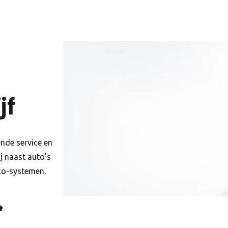
jf
ende service en
ij naast auto’s
co-systemen.
4