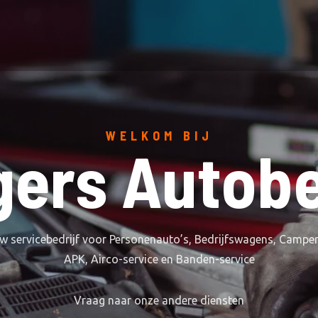
WELKOM BIJ
ers Autobe
w servicebedrijf voor Personenauto’s, Bedrijfswagens, Camper
APK, Airco-service en Banden-service
Vraag naar onze andere diensten